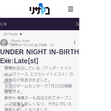
記事
All Posts
Masaru Kuba
All Posts
2015年7月10日
読了時間: 1分
UNDER NIGHT IN-BIRTH
リサレコより
Exe:Late[st]
CM
Game
音楽を担当している「アンダーナイト
インヴァース エクセレイトエスト」の
Music
稼働日が発表されました。

Blog
全国のゲームセンターで7月23日稼働
CM紹介
開始です。

新キャラクターも追加されてオープニ
ドラマ・映画
ング映像も新しくなり、それに伴い主
イベント出演
題歌も新しくなりました。
