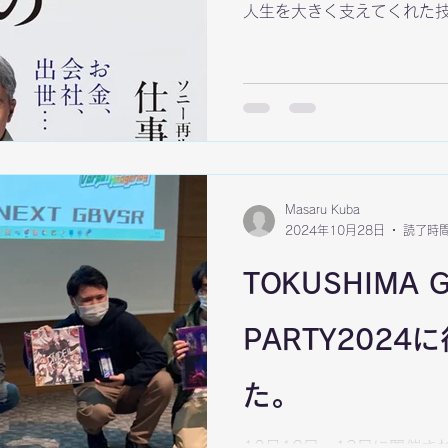
人生を大きく支えてくれた技術
PlayStationです。Win
ームを作ることができなかったで
2がなければ『メルティブ
かったかもしれません。 こ
違いなく私の人生を変えて
https://amzn.to/3Z99XQJ
Masaru Kuba
2024年10月28日
読了時間
TOKUSHIMA 
PARTY202
た。
10月12日、13日に開催