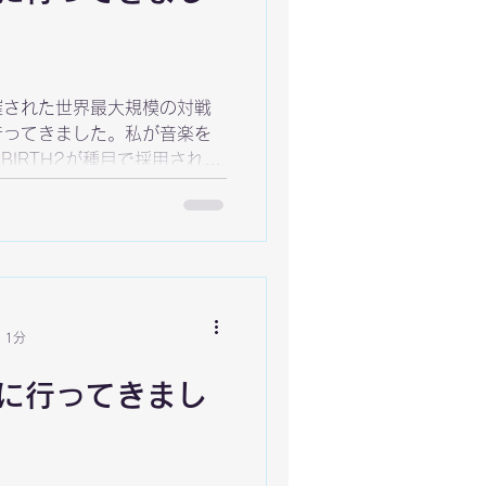
催された世界最大規模の対戦
行ってきました。私が音楽を
N-BIRTH2が種目で採用されて
&Aセッション、そしてインタ
Q&A サイン会 海外のファ
あり、数多くの質問を受けま
、私もかなりモチベーション
決勝は大盛り上がりでした。は
りました。 esportsの格闘
 1分
です。もっと伸びていってほ
ームの最小単位は一人、そし
Oに行ってきまし
。大きな大会にばかり目を向
なと思うところもあります。
い出として残る、そんなゲー
ていけたらと思います。