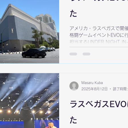
た
アメリカ・ラスベガスで開
格闘ゲームイベントEVOに
担当するUNDER NIGHT I
いるのです。 サイン会、Q
ビュー数本受けてきました。 
ンの皆さんは非常に熱量が
した。 音楽への期待も強く
があがりました。 優勝は 
るばる日本から行った甲斐があ
Masaru Kuba
2025年8月12日
読了時間:
ゲームはまだまだこれから
しいと思う一方で、格闘ゲ
ラスベガスEV
て家族友人と遊ぶことです
けてばかりいてはいけない
友達と遊んだ経験がいい思
た
ムを支える音楽を作り続け