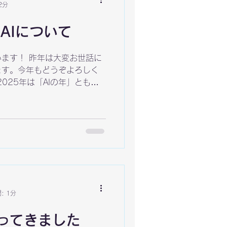
2分
とAIについて
ます！ 昨年は大変お世話に
ます。今年もどうぞよろしく
025年は「AIの年」とも言
チャットAIなど、AI技術の進
にも大きな変化が訪れていま
Claude、Geminiといった
務効率は大幅に向上していま
ような存在です。 ただ、これ
Iを「効率化」のためだけに使
ティ向上」のために活用する
業の未来を左右するでしょ
Mでは、クオリティの低い
: 1分
ってきました