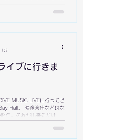
交流・即売会イベントで
 1分
ライブに行きま
RIVE MUSIC LIVEに行ってき
Bay Hall。 映像演出などはな
の勝負。それが出来るだけの
でした。ギルティギアだから
..