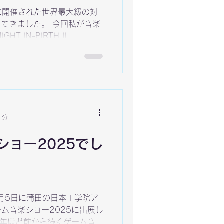
に開催された世界最大級の対
ってきました。 今回私が音楽
T IN-BIRTH II
として採用されたのです。...
1分
ショー2025でし
と 5月5日に蒲田の日本工学院ア
ム音楽ショー2025に出展し
0年ほど前から続くゲーム音楽