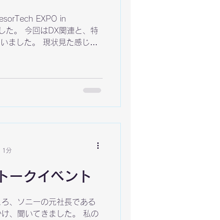
Tech EXPO in
きました。 今回はDX関連と、特
ていました。 現状見た感じだ
利用して利便性が向上したとい
も、AIの真価はそこではない
トを利用していると、AIが突
したり、逆に今日は体調が悪
が合ったりします。良く言え
として不完全。 しかし、そ
です。 おそらく本当の波が来
 1分
トークイベント
ころ、ソニーの元社長である
け、聞いてきました。 私の