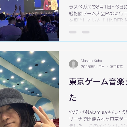
ラスベガスで8月1日〜3日
戦格闘ゲーム大会EVOに行
を担当している『 UNDER NIGH
Sys:Celes』がメイン種目
Masaru Kuba
2025年5月7日
読了時間: 
東京ゲーム音楽
た
YMCKのNakamuraさん
リーナで開催された東京ゲー
ました。 このイベントは1