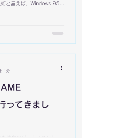
と言えば、Windows 95と
dows 95がなければ、私たちはゲ
しょうし、PlayStation
ラッド』が海外に出ることもな
の講演を行った平井氏は、間
くれた人の一人です。
: 1分
GAME
4に行ってきまし
された徳島のゲームイベント