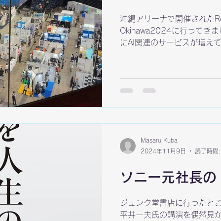
沖縄アリーナで開催されたResor
Okinawa2024に行って
にAI関連のサービスが増え
と、既存のサービスにAIを
う感じのものが多いです。で
と思います。 日々AIチャッ
然気の利いたことを言い出
いのか？という不調なこと
ば人間的、悪く言えばアプリ
こにAIのすごさを感じるの
るのは来年辺りかなと。
Masaru Kuba
2024年11月9日
読了時間:
ソニー元社長の
ジュンク堂書店に行ったと
平井一夫氏の講演を偶然見か