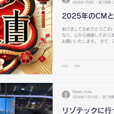
2025年1月9日
読了時間: 
2025年のCM
あけましておめでとうござい
なり、心から感謝しており
お願いいたします。 さて、2
えるでしょう。音楽生成AIや
化によって、私たちの業界
す。弊社ではすでにChatGPT、
ツールを活用しており、業
す。まさにAIが「社員」の
からが本当の分岐点です。A
うのか、それとも「クオリ
のか。今年はこの選択が企
Masaru Kuba
う。 実際、最近のWebC
2024年11月16日
読了時間
&hellip;
リゾテックに行