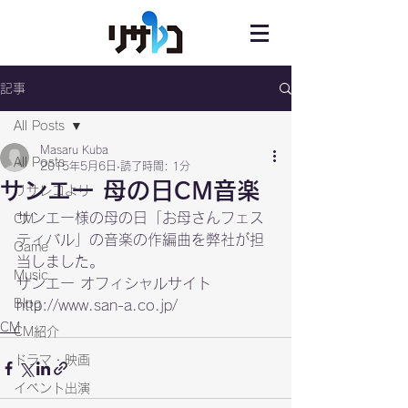
記事
All Posts
Masaru Kuba
All Posts
2015年5月6日
読了時間: 1分
サンエー 母の日CM音楽
リサレコより
サンエー様の母の日「お母さんフェス
CM
ティバル」の音楽の作編曲を弊社が担
Game
当しました。
Music
Blog
http://www.san-a.co.jp/
CM
CM紹介
ドラマ・映画
イベント出演