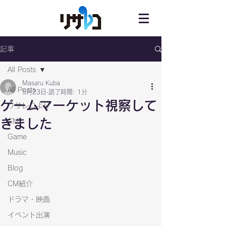
記事
All Posts
Masaru Kuba
All Posts
5月23日
読了時間: 1分
ゲームマーケット視察して
リサレコより
きました
CM
Game
Music
Blog
CM紹介
ドラマ・映画
イベント出演