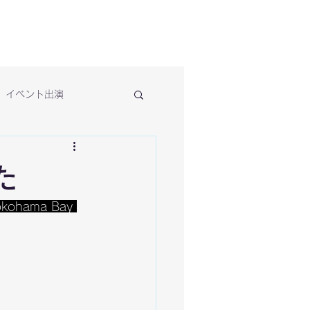
イベント出演
た
okohama Bay 