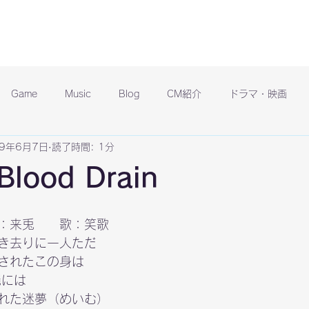
Game
Music
Blog
CM紹介
ドラマ・映画
19年6月7日
読了時間: 1分
ood Drain
：来兎　　歌：笑歌
き去りに一人ただ

されたこの身は

には

れた迷夢（めいむ）