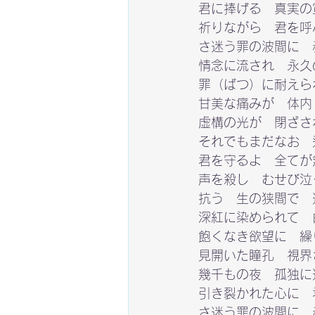
君に捧げる　真実の宣
祈りながら　君を呼
さ迷う罪の波間に　
情念に流され　永久
罪（ばつ）に耐えら
甘美な痛みが　体内
虚構の光が　閉ざされ
それでもまだなお　
君を守るよ　全てが
声を殺し　むせび泣
抗う　生の狭間で　
深紅に染められて　
飽くなき欲望に　繰
見開いた瞳孔　視界
幾千もの夜　孤独に
引き裂かれた心に　
さ迷う罪の波間に　