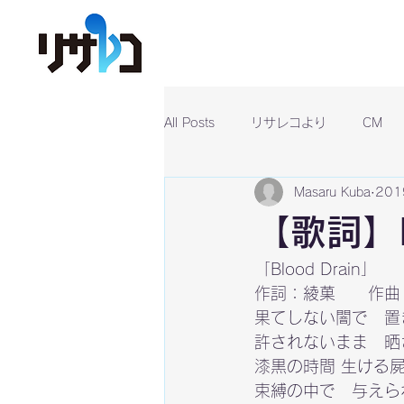
All Posts
リサレコより
CM
Masaru Kuba
20
【歌詞】Bl
「Blood Drain」

作詞：綾菓　　作曲
果てしない闇で　置
許されないまま　晒
漆黒の時間 生ける屍
束縛の中で　与えら