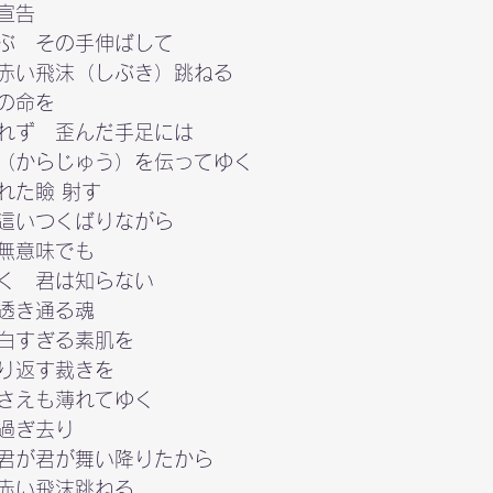
告

ぶ　その手伸ばして
赤い飛沫（しぶき）跳ねる

の命を

れず　歪んだ手足には

（からじゅう）を伝ってゆく
た瞼 射す

這いつくばりながら
無意味でも

く　君は知らない
透き通る魂

白すぎる素肌を

り返す裁きを

さえも薄れてゆく
過ぎ去り

君が君が舞い降りたから
赤い飛沫跳ねる
