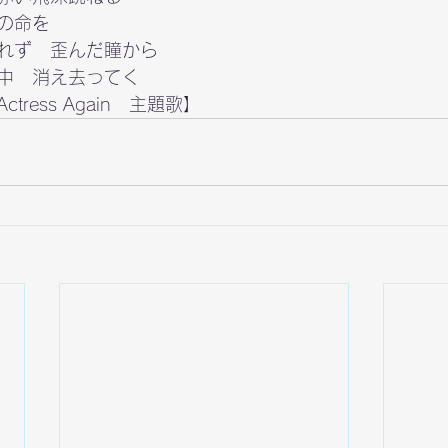
の命を

れず　歪んだ瞳から

中　消え去ってく
ctress Again   主題歌】