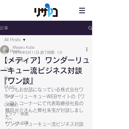
記事
All Posts
Masaru Kuba
All Posts
2016年5月11日
読了時間: 1分
【メディア】ワンダーリュ
リサレコより
ーキュー流ビジネス対談
CM
Game
『ワン談』
Music
いつもお世話になっている株式会社ワ
Blog
ンダーリューキューWEBサイトの『ワ
ン談』コーナーにて代表取締役社長の 
CM紹介
鶴田光介さんと弊社来兎が対談しまし
ドラマ・映画
た。
イベント出演
ワンダーリューキュー流ビジネス対談