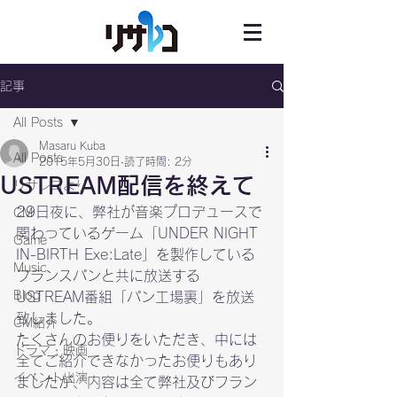
記事
All Posts
Masaru Kuba
All Posts
2015年5月30日
読了時間: 2分
USTREAM配信を終えて
リサレコより
29日夜に、弊社が音楽プロデュースで
CM
関わっているゲーム「UNDER NIGHT 
Game
IN-BIRTH Exe:Late」を製作している
Music
フランスパンと共に放送する
Blog
USTREAM番組「パン工場裏」を放送
致しました。

CM紹介
たくさんのお便りをいただき、中には
ドラマ・映画
全てご紹介できなかったお便りもあり
イベント出演
ましたが、内容は全て弊社及びフラン