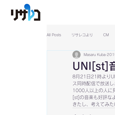
All Posts
リサレコより
CM
Masaru Kuba
20
UNI[s
8月21日21時よりUND
ス同時配信で放送し
1000人以上の人
[st]の音楽も好
きたし、考えてみた