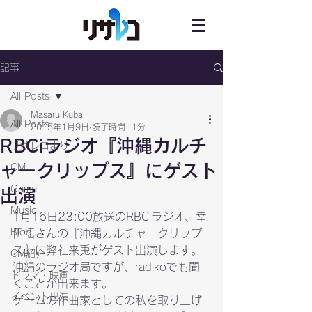
記事
All Posts
Masaru Kuba
All Posts
2015年1月9日
読了時間: 1分
RBCiラジオ『沖縄カルチ
リサレコより
ャークリップス』にゲスト
CM
Game
出演
Music
1月16日23:00放送のRBCiラジオ、幸
Blog
田悟さんの『沖縄カルチャークリップ
ス』に弊社来兎がゲスト出演します。

CM紹介
沖縄のラジオ局ですが、radikoでも聞
ドラマ・映画
くことが出来ます。
イベント出演
ゲームの作曲家としての私を取り上げ