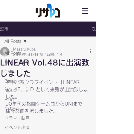
記事
All Posts
Masaru Kuba
All Posts
2019年5月2日
読了時間: 1分
LINEAR Vol.48に出演致
リサレコより
しました
CM
Game
アキバ系クラブイベント「
LINEAR 
Vol.48
」にDJとして来兎が出演致しま
Music
した。
Blog
90年代の格闘ゲーム曲からUNIまで
CM紹介
様々な曲を流しました。
ドラマ・映画
イベント出演