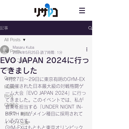
記事
All Posts
Masaru Kuba
All Posts
2024年5月25日
読了時間: 1分
EVO JAPAN 2024に行っ
リサレコより
てきました
CM
Game
4月27日〜29日に東京有明のGYM-EX
で開催された日本最大級の対戦格闘ゲ
Music
ーム大会「EVO JAPAN 2024」に行っ
Blog
てきました。このイベントでは、私が
CM紹介
音楽を担当する「UNDER NIGNT IN-
BIRTH II」がメイン種目に採用されて
ドラマ・映画
いるのです。
イベント出演
GYM-EXはもともと東京オリンピック