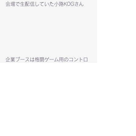
会場で生配信していた小路KOGさん
企業ブースは格闘ゲーム用のコントロ
ーラーを売る会社がたくさんありまし
た。私もゲーセンのパーツでおなじみ
のセイミツさんでボタンを購入。
このEVO JAPANで、日本の格闘ゲーム
e-sportsが軌道に乗ったと実感しまし
た。
来年も楽しみです。
Blog