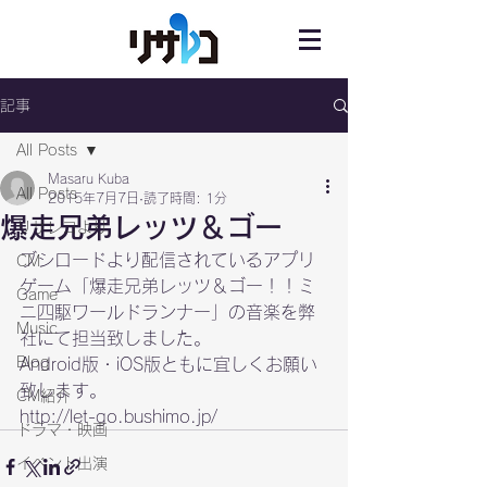
記事
All Posts
Masaru Kuba
All Posts
2015年7月7日
読了時間: 1分
爆走兄弟レッツ＆ゴー
リサレコより
ブシロードより配信されているアプリ
CM
ゲーム「爆走兄弟レッツ＆ゴー！！ミ
Game
ニ四駆ワールドランナー」の音楽を弊
Music
社にて担当致しました。

Blog
Android版・iOS版ともに宜しくお願い
致します。
CM紹介
http://let-go.bushimo.jp/
ドラマ・映画
イベント出演