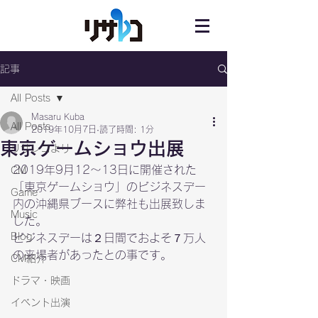
記事
All Posts
Masaru Kuba
All Posts
2019年10月7日
読了時間: 1分
東京ゲームショウ出展
リサレコより
2019年9月12～13日に開催された
CM
「東京ゲームショウ」のビジネスデー
Game
内の沖縄県ブースに弊社も出展致しま
Music
した。

Blog
ビジネスデーは２日間でおよそ７万人
の来場者があったとの事です。
CM紹介
ドラマ・映画
イベント出演