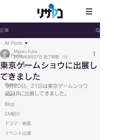
記事
All Posts
Masaru Kuba
All Posts
2018年9月27日
読了時間: 1分
東京ゲームショウに出展し
リサレコより
てきました
CM
Game
9月20日、21日は東京ゲームショウ
2018に出展してきました。
Music
Blog
CM紹介
ドラマ・映画
イベント出演