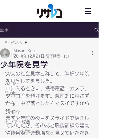
記事
All Posts
Masaru Kuba
All Posts
2014年12月21日
読了時間: 1分
少年院を見学
リサレコより
大人の社会見学と称して、沖縄少年院
CM
を見学してきました。
Game
中に入るときに、携帯電話、カメラ、
Music
タバコ等を預けます。意図的に渡さず
Blog
とも、中で落としたらマズイですから
ね。
CM紹介
まず少年院の役目をスライドで紹介し
ドラマ・映画
ていただき、そのあと職能訓練の建物
イベント出演
や体育館、運動場など見せていただき