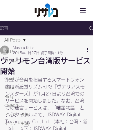
記事
All Posts
Masaru Kuba
All Posts
2015年1月27日
読了時間: 1分
ヴァリモン台湾版サービス
リサレコより
開始
CM
Game
来兎が音楽を担当するスマートフォン
向け新感覚リズムRPG『ヴァリアスモ
Music
ンスターズ』が1月27日より台湾での
Blog
サービスを開始しました。なお、台湾
CM紹介
での運営サービスは、「喵星物語」と
いうタイトルにて、JSDWAY Digital 
ドラマ・映画
Technology Co.,Ltd.（本社：台湾・新
イベント出演
北市、以下：JSDWAY Digital 