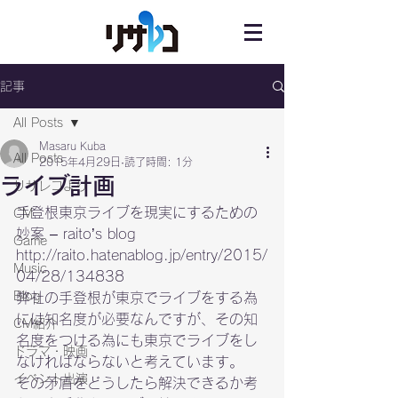
記事
All Posts
Masaru Kuba
All Posts
2015年4月29日
読了時間: 1分
ライブ計画
リサレコより
手登根東京ライブを現実にするための
CM
Game
http://raito.hatenablog.jp/entry/2015/
Music
04/28/134838
Blog
弊社の手登根が東京でライブをする為
には知名度が必要なんですが、その知
CM紹介
名度をつける為にも東京でライブをし
ドラマ・映画
なければならないと考えています。

イベント出演
その矛盾をどうしたら解決できるか考