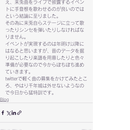
え、来兎曲をライブで披露するイベン
トに手登根を歌わせるのが良いのでは
という結論に至りました。

その為に来兎自らステージに立って歌
ったりシンセを弾いたりしなければな
りません。
イベントが実現するのは年明け以降に
はなると思いますが、昔のデータを掘
り起こしたり楽譜を用意したりと色々
準備が必要なので今からぼちぼち進め
ていきます。
twitterで軽く曲の募集をかけてみたとこ
ろ、やはり千年城は外せないようなの
で今日から猛特訓です。
Blog