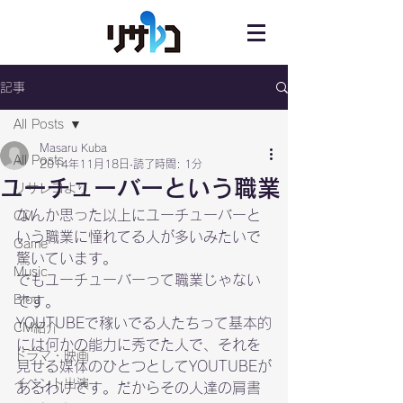
記事
All Posts
Masaru Kuba
All Posts
2014年11月18日
読了時間: 1分
ユーチューバーという職業
リサレコより
なんか思った以上にユーチューバーと
CM
いう職業に憧れてる人が多いみたいで
Game
驚いています。
Music
でもユーチューバーって職業じゃない
Blog
です。
YOUTUBEで稼いでる人たちって基本的
CM紹介
には何かの能力に秀でた人で、それを
ドラマ・映画
見せる媒体のひとつとしてYOUTUBEが
イベント出演
あるわけです。だからその人達の肩書