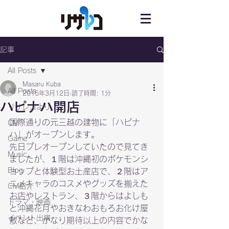
記事
All Posts
Masaru Kuba
All Posts
2015年3月12日
読了時間: 1分
ハピナハ開店
リサレコより
国際通りの元三越の建物に「ハピナ
CM
ハ」がオープンします。

Game
先日プレオープンしていたので見てき
Music
ましたが、１階は沖縄初のポケモンシ
Blog
ョップと体験型お土産店で、２階はア
ニメキャラのコスメやグッズを揃えた
CM紹介
お店やレストラン、３階からはよしも
ドラマ・映画
と沖縄花月やおきなわおもろお化け屋
イベント出演
敷など、かなり期待以上の内容でかな