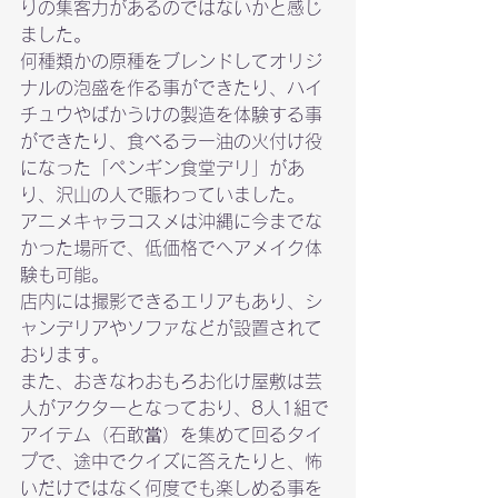
りの集客力があるのではないかと感じ
ました。
何種類かの原種をブレンドしてオリジ
ナルの泡盛を作る事ができたり、ハイ
チュウやばかうけの製造を体験する事
ができたり、食べるラー油の火付け役
になった「ペンギン食堂デリ」があ
り、沢山の人で賑わっていました。
アニメキャラコスメは沖縄に今までな
かった場所で、低価格でヘアメイク体
験も可能。

店内には撮影できるエリアもあり、シ
ャンデリアやソファなどが設置されて
おります。
また、おきなわおもろお化け屋敷は芸
人がアクターとなっており、8人1組で
アイテム（石敢當）を集めて回るタイ
プで、途中でクイズに答えたりと、怖
いだけではなく何度でも楽しめる事を