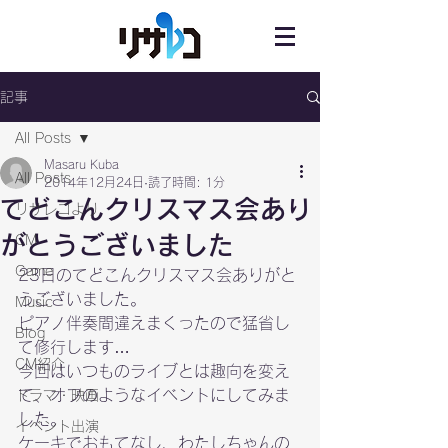
記事
All Posts
Masaru Kuba
All Posts
2014年12月24日
読了時間: 1分
てどこんクリスマス会あり
リサレコより
がとうございました
CM
Game
23日のてどこんクリスマス会ありがと
うございました。
Music
ピアノ伴奏間違えまくったので猛省し
Blog
て修行します…
CM紹介
今回はいつものライブとは趣向を変え
て、オフのようなイベントにしてみま
ドラマ・映画
した。
イベント出演
ケーキでおもてなし、わたしちゃんの