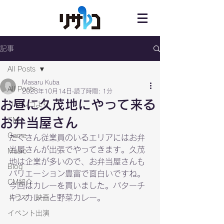
記事
All Posts
Masaru Kuba
All Posts
2023年10月14日
読了時間: 1分
お昼に久茂地にやって来る
リサレコより
お弁当屋さん
CM
Game
たくさん従業員のいるエリアにはお弁
当屋さんが出張でやってきます。久茂
Music
地は企業が多いので、お弁当屋さんも
Blog
バリエーション豊富で面白いですね。
CM紹介
今回はカレーを買いました。バターチ
キンカレーと野菜カレー。
ドラマ・映画
イベント出演