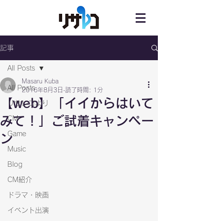
記事
All Posts
Masaru Kuba
All Posts
2016年8月3日
読了時間: 1分
【web】「イイからはいて
リサレコより
みて！」ご試着キャンペー
CM
Game
ン
Music
Blog
CM紹介
ドラマ・映画
イベント出演