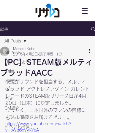
記事
All Posts
Masaru Kuba
All Posts
2016年4月2日
読了時間: 1分
【PC】STEAM版メルティ
リサレコより
ブラッドAACC
CM
Game
来兎がサウンドを担当する、メルティ
ブラッド アクトレスアゲイン カレント
Music
レコードのSTEAM版リリース日が4月
Blog
20日（日本）に決定しました。
CM紹介
ようやく、日本国外のファンの皆様に
もメルブラをお届けできます。
ドラマ・映画
https://www.youtube.com/watch?
イベント出演
v=bWq6xVyKYqA