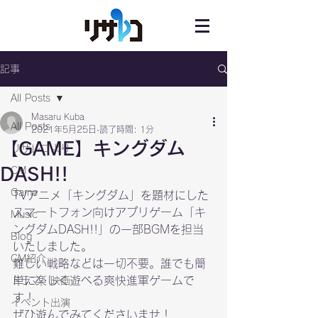
記事
All Posts
Masaru Kuba
All Posts
2021年5月25日
読了時間: 1分
【GAME】キングダム
リサレコより
DASH!!
CM
Game
TVアニメ「キングダム」を題材にした
スマートフォン向けアプリゲーム「キ
Music
ングダムDASH!!」の一部BGMを担当
Blog
いたしました。

CM紹介
難しい戦略などは一切不要。誰でも簡
単に楽しく遊べる爽快進軍ゲームで
ドラマ・映画
す！

イベント出演
ぜひ遊んでみてくださいませ！