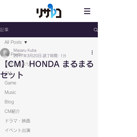
記事
All Posts
Masaru Kuba
All Posts
2017年3月20日
読了時間: 1分
【CM】HONDA まるまる
リサレコより
セット
CM
Game
Music
Blog
CM紹介
ドラマ・映画
イベント出演