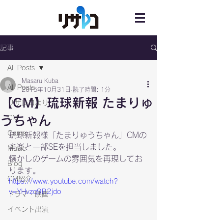
記事
All Posts
Masaru Kuba
All Posts
2015年10月31日
読了時間: 1分
【CM】琉球新報 たまりゅ
リサレコより
うちゃん
CM
Game
琉球新報様「たまりゅうちゃん」CMの
音楽と一部SEを担当しました。
Music
懐かしのゲームの雰囲気を再現してお
Blog
ります。
CM紹介
https://www.youtube.com/watch?
v=YHvzq9B2jdo
ドラマ・映画
イベント出演