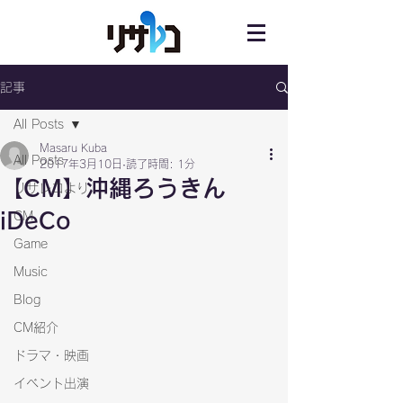
記事
All Posts
Masaru Kuba
All Posts
2017年3月10日
読了時間: 1分
【CM】沖縄ろうきん
リサレコより
iDeCo
CM
Game
Music
Blog
CM紹介
ドラマ・映画
イベント出演