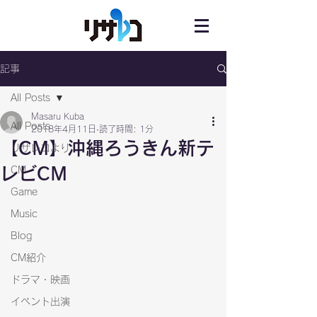
記事
All Posts
Masaru Kuba
All Posts
2018年4月11日
読了時間: 1分
【CM】沖縄ろうきん新テ
リサレコより
レビCM
CM
Game
Music
Blog
CM紹介
ドラマ・映画
イベント出演