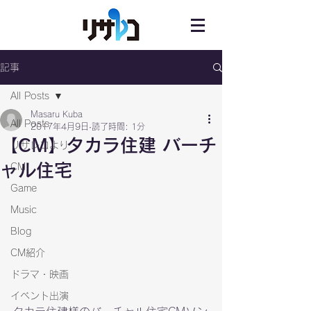
記事
All Posts
Masaru Kuba
All Posts
2017年4月9日
読了時間: 1分
【CM】タカラ住建 バーチ
リサレコより
ャル住宅
CM
Game
Music
Blog
CM紹介
ドラマ・映画
イベント出演