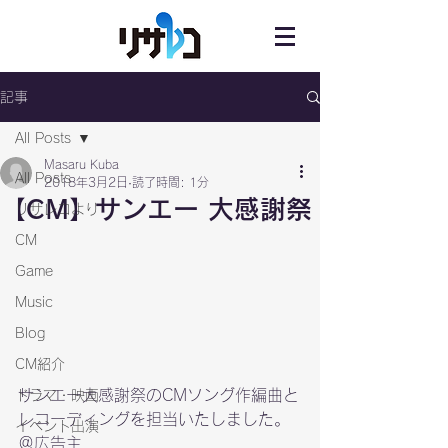
記事
All Posts
Masaru Kuba
All Posts
2018年3月2日
読了時間: 1分
【CM】サンエー 大感謝祭
リサレコより
CM
Game
Music
Blog
CM紹介
サンエー大感謝祭のCMソング作編曲と
ドラマ・映画
レコーディングを担当いたしました。
イベント出演