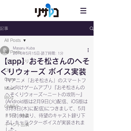
記事
All Posts
Masaru Kuba
All Posts
2016年5月15日
読了時間: 1分
【app】おそ松さんのへそ
リサレコより
くりウォーズ ボイス実装
CM
Game
TVアニメ「おそ松さん」のスマートフ
ォン向けゲームアプリ『おそ松さんの
Music
へそくりウォーズ～ニートの攻防～』
Blog
(Android版は2月9日(火)配信、iOS版は
CM紹介
3月3日(木)に配信)につきまして、5月
11日(水)より、待望のキャスト録り下
ドラマ・映画
ろしキャラクターボイスが実装されま
イベント出演
した。