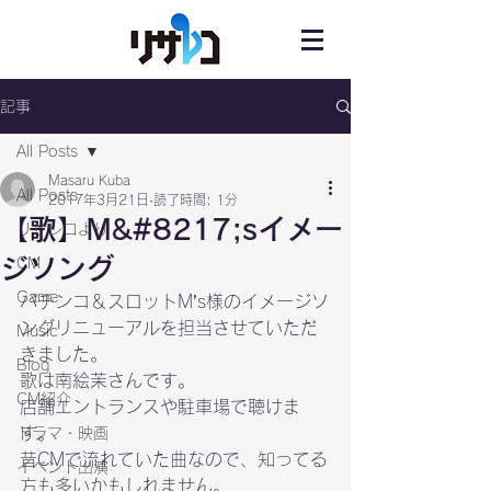
記事
All Posts
Masaru Kuba
All Posts
2017年3月21日
読了時間: 1分
【歌】M&#8217;sイメー
リサレコより
ジソング
CM
Game
パチンコ＆スロットM’s様のイメージソ
ングリニューアルを担当させていただ
Music
きました。

Blog
歌は南絵茉さんです。
CM紹介
店舗エントランスや駐車場で聴けま
す。

ドラマ・映画
昔CMで流れていた曲なので、知ってる
イベント出演
方も多いかもしれません。