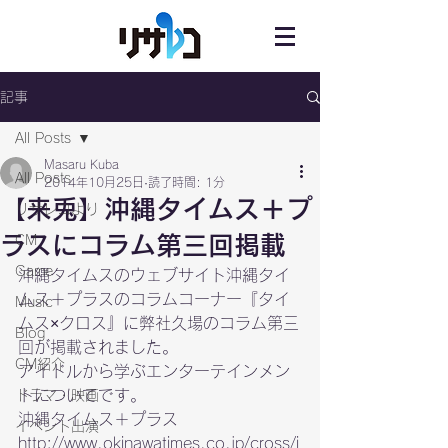
記事
All Posts
Masaru Kuba
All Posts
2014年10月25日
読了時間: 1分
【来兎】沖縄タイムス＋プ
リサレコより
ラスにコラム第三回掲載
CM
Game
沖縄タイムスのウェブサイト沖縄タイ
ムス＋プラスのコラムコーナー『タイ
Music
ムス×クロス』に弊社久場のコラム第三
Blog
回が掲載されました。
CM紹介
アイドルから学ぶエンターテインメン
トについてです。
ドラマ・映画
イベント出演
http://www.okinawatimes.co.jp/cross/i