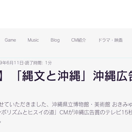
Game
Music
Blog
CM紹介
ドラマ・映画
19年6月11日
読了時間: 1分
】「縄文と沖縄」沖縄広
せていただきました、沖縄県立博物館・美術館 おきみ
ンボリズムとヒスイの道」CMが沖縄広告賞のテレビ15
。