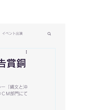
イベント出演
告賞銅
ゅー「縄文と沖
秒ＣＭ部門にて