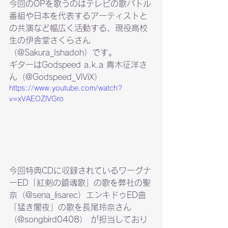
今回のOPを歌うのはテレビの歌バトル
番組や日本を代表するアーティストと
の共演など幅広く活動する、現役高校
生の伊舎堂さくらさん
（
@Sakura_Ishadoh
）です。
ギターはGodspeed a.k.a 青木征洋さ
ん（
@Godspeed_ViViX
）
https://www.youtube.com/watch?
v=xVAEOZlVGro
今回特典CDに収録されているワーグナ
ーED「紅剣の鎮魂歌」の歌を弊社の聖
奈（
@sena_lisarec
）エンキドゥED曲
「猛き闇夜」の歌を長尾玲奈さん
（
@songbird0408
） が担当しており