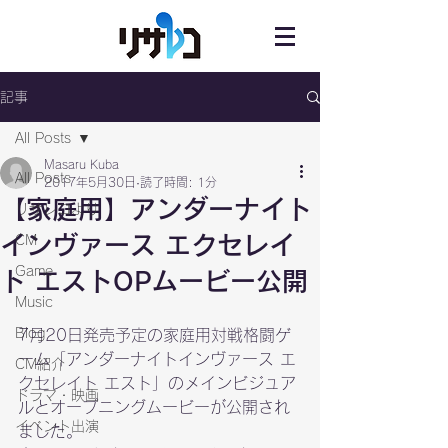
記事
All Posts
Masaru Kuba
All Posts
2017年5月30日
読了時間: 1分
【家庭用】アンダーナイト
リサレコより
インヴァース エクセレイ
CM
Game
ト エストOPムービー公開
Music
Blog
7月20日発売予定の家庭用対戦格闘ゲ
ーム「アンダーナイトインヴァース エ
CM紹介
クセレイト エスト」のメインビジュア
ドラマ・映画
ルとオープニングムービーが公開され
イベント出演
ました。