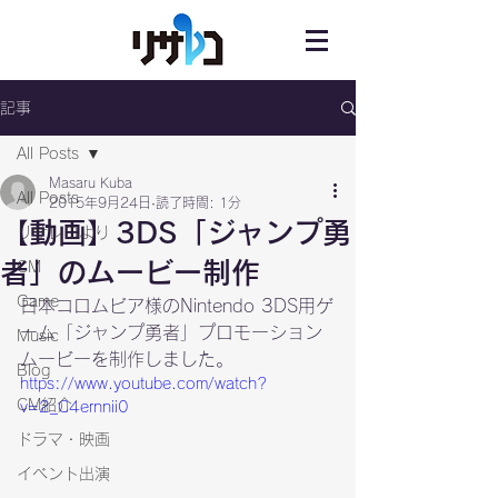
記事
All Posts
Masaru Kuba
All Posts
2015年9月24日
読了時間: 1分
【動画】3DS「ジャンプ勇
リサレコより
者」のムービー制作
CM
Game
日本コロムビア様のNintendo 3DS用ゲ
ーム「ジャンプ勇者」プロモーション
Music
ムービーを制作しました。
Blog
https://www.youtube.com/watch?
CM紹介
v=2_C4ernnii0
ドラマ・映画
イベント出演