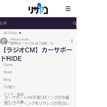
記事
All Posts
Masaru Kuba
All Posts
2016年11月12日
読了時間: 1分
【ラジオCM】カーサポー
リサレコより
トHIDE
CM
Game
Music
Blog
CM紹介
ドラマ・映画
カーサポートHIDE様CMソングの作編
イベント出演
曲レコーディングをリサレコが担当し