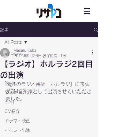
記事
All Posts
Masaru Kuba
All Posts
2017年9月26日
読了時間: 1分
【ラジオ】ホルラジ2回目
リサレコより
の出演
CM
Game
Big1のラジオ番組「ホルラジ」に来兎
がCM音楽家として出演させていただき
Music
ました。
Blog
CM紹介
ドラマ・映画
イベント出演