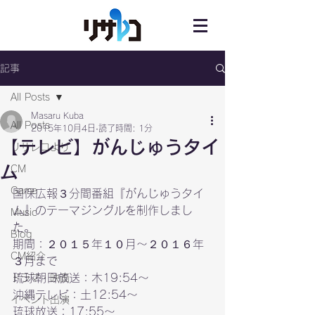
記事
All Posts
Masaru Kuba
All Posts
2015年10月4日
読了時間: 1分
【テレビ】がんじゅうタイ
リサレコより
ム
CM
Game
国保広報３分間番組『がんじゅうタイ
ム』のテーマジングルを制作しまし
Music
た。
Blog
期間：２０１５年１０月～２０１６年
CM紹介
３月まで
琉球朝日放送：木19:54～

ドラマ・映画
沖縄テレビ：土12:54～

イベント出演
琉球放送：17:55～