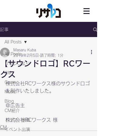
記事
All Posts
Masaru Kuba
All Posts
2019年2月5日
読了時間: 1分
【サウンドロゴ】RCワー
リサレコより
クス
CM
Game
株式会社RCワークス様のサウンドロゴ
Music
Blog
＠広告主

CM紹介
株式会社RCワークス 様
ドラマ・映画
CM
イベント出演