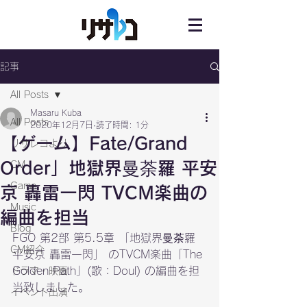
記事
All Posts
Masaru Kuba
All Posts
2020年12月7日
読了時間: 1分
【ゲーム】Fate/Grand
リサレコより
Order」地獄界曼荼羅 平安
CM
Game
京 轟雷一閃 TVCM楽曲の
Music
編曲を担当
Blog
FGO 第2部 第5.5章 「
地獄界曼荼羅 
CM紹介
平安京 轟雷一閃
」 のTVCM楽曲「The 
Golden Path」(歌：Doul) の編曲を担
ドラマ・映画
当致しました。
イベント出演