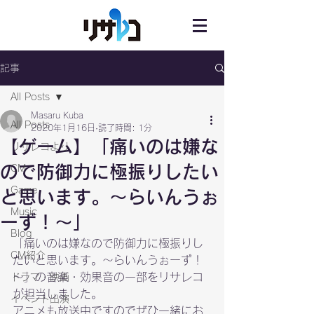
記事
All Posts
Masaru Kuba
All Posts
2020年1月16日
読了時間: 1分
【ゲーム】「痛いのは嫌な
リサレコより
ので防御力に極振りしたい
CM
Game
と思います。～らいんうぉ
Music
ーず！～」
Blog
「痛いのは嫌なので防御力に極振りし
CM紹介
たいと思います。～らいんうぉーず！
～」の音楽・効果音の一部をリサレコ
ドラマ・映画
が担当しました。

イベント出演
アニメも放送中ですのでぜひ一緒にお