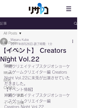
記事
All Posts
Masaru Kuba
All Posts
2017年8月26日
読了時間: 1分
【イベント】 Creators
リサレコより
Night Vol.22
CM
Game
沖縄クリエイティブスタジオショーケ
ースゲームクリエイター編 Creators 
Music
Night Vol.22に来兎が出演させていた
Blog
だきました。
CM紹介
【イベント情報】

沖縄クリエイティブスタジオショーケ
ドラマ・映画
ースゲームクリエイター編

イベント出演
Creators Night Vol.22