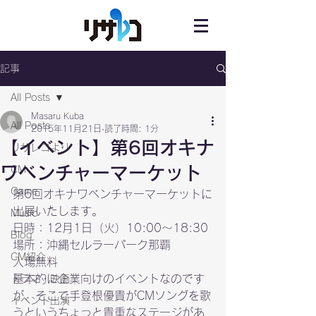
記事
All Posts
Masaru Kuba
All Posts
2015年11月21日
読了時間: 1分
【イベント】第6回オキナ
リサレコより
ワベンチャーマーケット
CM
Game
第6回オキナワベンチャーマーケットに
出展いたします。
Music
日時：12月1日（火）10:00〜18:30

Blog
場所：沖縄セルラーパーク那覇
CM紹介
入場無料
基本的に企業向けのイベントなのです
ドラマ・映画
が、そこで手登根優貴がCMソングを歌
イベント出演
うというちょっと貴重なステージがあ