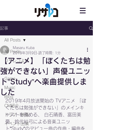
記事
All Posts
Masaru Kuba
All Posts
2019年3月9日
読了時間: 1分
【アニメ】「ぼくたちは勉
リサレコより
強ができない」声優ユニッ
CM
Game
ト”Study”へ楽曲提供しま
Music
した
Blog
2019年4月放送開始の TVアニメ 「
ぼ
CM紹介
くたちは勉強ができない
」のメインキ
ャストを務める、 白石晴香、富田美
ドラマ・映画
憂、鈴代紗弓による音楽ユニッ
イベント出演
ト”
Study
”のデビュー曲の作曲・編曲を