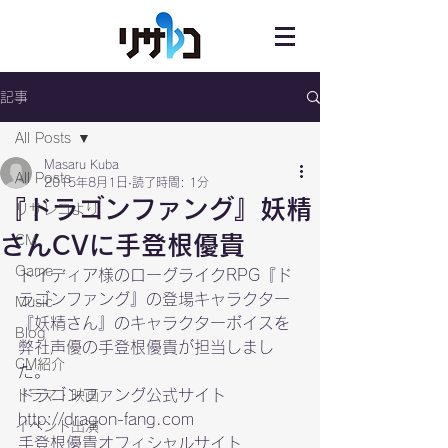
記事
All Posts
Masaru Kuba
All Posts
2015年8月1日
読了時間: 1分
『ドラゴンファング』妖精
リサレコより
さんCVに手登根優貴
CM
Game
トイディア様のローグライクRPG『ド
ラゴンファング』の登場キャラクター
Music
『妖精さん』のキャラクターボイスを
Blog
弊社声優の手登根優貴が担当しまし
CM紹介
た。
ドラマ・映画
http://dragon-fang.com
イベント出演