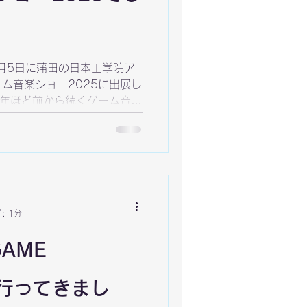
と 5月5日に蒲田の日本工学院ア
ム音楽ショー2025に出展し
0年ほど前から続くゲーム音楽
交流・即売会イベントで
: 1分
GAME
4に行ってきまし