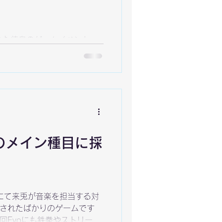
された徳島のゲームイベント
RTY2024にゲストとしてお呼ば
。会場は、徳島市寺島本町西
」 なぜ呼ばれたかといえ
2とMBTLがこの大会の種目
くさんのゲーム用のPCが置か
いました。 そんな会場のト
ました。 大会の賞品プレゼ
り。やはり大会は良いもので
o2024のメイン種目に採
複数のゲームが楽しめるイベン
～13開催予定【徳島市】
s.&hellip;
』にて来兎が音楽を担当する対
日に発売されたばかりのゲームです
Evoにも鉄拳やストリート