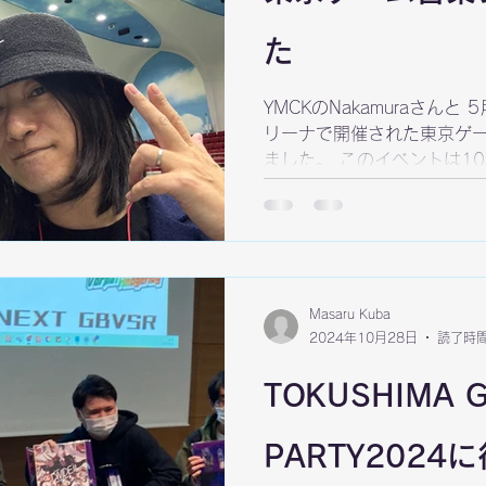
た
YMCKのNakamuraさん
リーナで開催された東京ゲー
ました。 このイベントは1
のクリエイターとファンの
す。...
Masaru Kuba
2024年10月28日
読了時間
TOKUSHIMA 
PARTY202