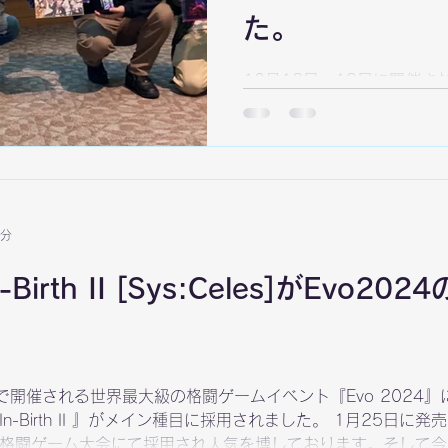
た。
10月12日、13日に開催
TOKUSHIMA GAME PA
れしたので行ってきました
にある「四国大学交流プラザ
ば、私が音楽を担当するUNI
なのです。 広い会議室にた
れ、そこで対戦を繰り広げて
1分
ークイベントさせていただき
ンターをさせていただいた
In-Birth II [Sys:Celes]がEv
すね！ 24時間ぶっ続けで
ト「TGP2024」10/12
（Yahooニュース）https://new
で開催される世界最大級の格闘ゲームイベント『Evo 2024
ht In-Birth II 』がメイン種目に採用されました。 1月25
格闘ゲーム大会にて採用され人気を博しております。そして今回