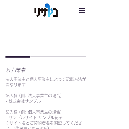
特定商取引法に基づく表記
（例）
販売業者
法人事業主と個人事業主によって記載方法が
異なります
記入欄 (例: 法人事業主の場合)
- 株式会社サンプル
記入欄 (例: 個人事業主の場合）
- サンプルサイト サンプル花子
※サイト名とご契約者名を明記してくださ
い。(住民票と同一明記)