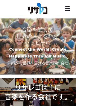
音楽を通して
世界の人々を結び
​ハッピーに
Connect the World, Create
Happiness Through Music.
沖縄から世界へ届ける音楽制作会社
リサレコは主に
音楽を作る会社です。