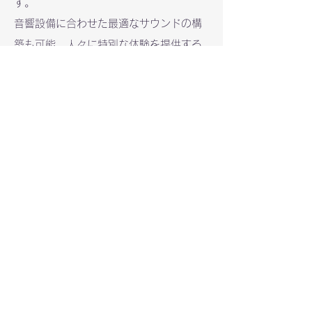
す。
音響設備に合わせた最適なサウンドの構
築も可能。人々に特別な体験を提供する
音で、ブランド価値をさらに高めるお手
伝いをします。
最新の記事
ラスベガスEVOに行ってきまし
た
7月7日
読了時間: 1分